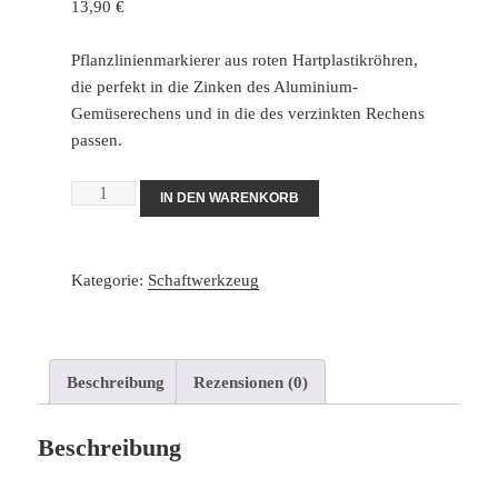
13,90
€
Pflanzlinienmarkierer aus roten Hartplastikröhren,
die perfekt in die Zinken des Aluminium-
Gemüserechens und in die des verzinkten Rechens
passen.
Set
IN DEN WARENKORB
mit
9
Pflanzlinienmarkern
Kategorie:
Schaftwerkzeug
Menge
Beschreibung
Rezensionen (0)
Beschreibung