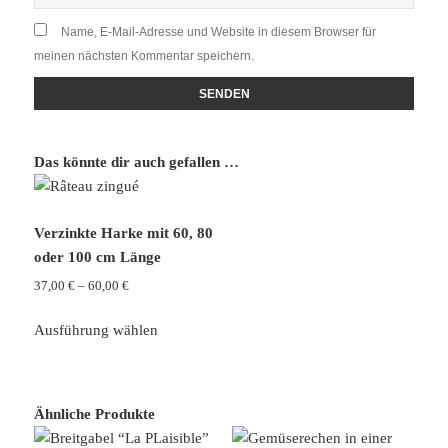
Name, E-Mail-Adresse und Website in diesem Browser für
meinen nächsten Kommentar speichern.
Das könnte dir auch gefallen …
Verzinkte Harke mit 60, 80
oder 100 cm Länge
Preisspanne:
37,00
€
–
60,00
€
37,00 €
Dieses
bis
Ausführung wählen
Produkt
60,00 €
weist
mehrere
Varianten
Ähnliche Produkte
auf.