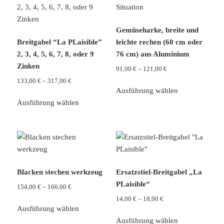
Die
Optionen
können
Gemüseharke, breite und
auf
Breitgabel “La PLaisible”
leichte rechen (60 cm oder
der
2, 3, 4, 5, 6, 7, 8, oder 9
76 cm) aus Aluminium
Produktseite
Zinken
Preisspanne:
91,00
€
–
121,00
€
gewählt
91,00 €
Preisspanne:
133,00
€
–
317,00
€
Dieses
bis
werden
Ausführung wählen
133,00 €
Dieses
Produkt
121,00 €
bis
Ausführung wählen
Produkt
weist
317,00 €
weist
mehrere
mehrere
Varianten
Varianten
auf.
auf.
Die
Die
Optionen
Blacken stechen werkzeug
Ersatzstiel-Breitgabel „La
Optionen
können
PLaisible“
Preisspanne:
154,00
€
–
166,00
€
können
auf
154,00 €
Preisspanne:
14,00
€
–
18,00
€
Dieses
auf
der
bis
Ausführung wählen
14,00 €
Produkt
Dieses
der
Produktseite
166,00 €
bis
Ausführung wählen