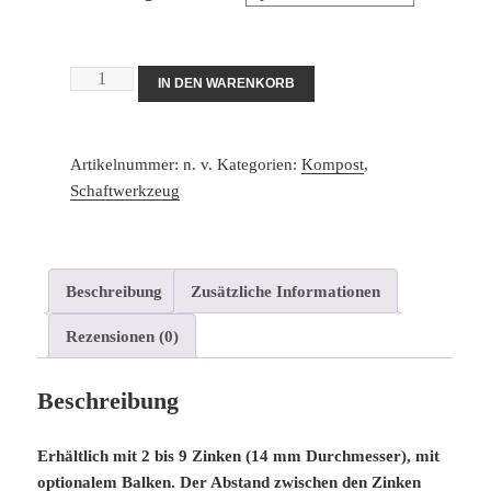
Breitgabel
IN DEN WARENKORB
“La
PLaisible”
2,
Artikelnummer:
n. v.
Kategorien:
Kompost
,
3,
Schaftwerkzeug
4,
5,
6,
7,
Beschreibung
Zusätzliche Informationen
8,
Rezensionen (0)
oder
9
Zinken
Beschreibung
Menge
Erhältlich mit 2 bis 9 Zinken (14 mm Durchmesser), mit
optionalem Balken. Der Abstand zwischen den Zinken