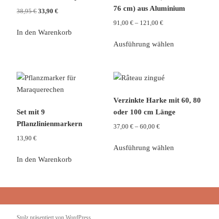
76 cm) aus Aluminium
Ursprünglicher
Aktueller
38,95
€
33,90
€
Preis
Preis
Preisspanne:
91,00
€
–
121,00
€
war:
ist:
In den Warenkorb
91,00 €
Dieses
38,95 €
33,90 €.
bis
Ausführung wählen
Produkt
121,00 €
weist
mehrere
Varianten
auf.
Verzinkte Harke mit 60, 80
Die
Set mit 9
oder 100 cm Länge
Optionen
Pflanzlinienmarkern
Preisspanne:
37,00
€
–
60,00
€
können
37,00 €
13,90
€
Dieses
auf
bis
Ausführung wählen
Produkt
der
60,00 €
In den Warenkorb
weist
Produktseite
mehrere
gewählt
Varianten
werden
auf.
Die
Stolz präsentiert von WordPress