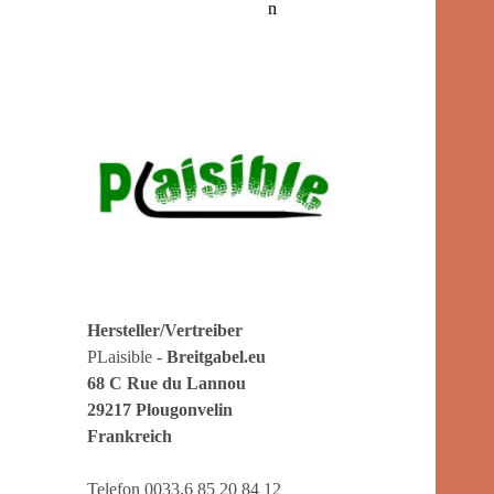
n
Hersteller/Vertreiber
PLaisible -
Breitgabel.eu
68 C Rue du Lannou
29217 Plougonvelin
Frankreich
Telefon 0033.6 85 20 84 12